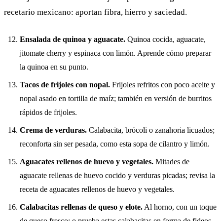
recetario mexicano: aportan fibra, hierro y saciedad.
Ensalada de quinoa y aguacate.
Quinoa cocida, aguacate,
jitomate cherry y espinaca con limón. Aprende
cómo preparar
la quinoa
en su punto.
Tacos de frijoles con nopal.
Frijoles refritos con poco aceite y
nopal asado en tortilla de maíz; también en versión de
burritos
rápidos de frijoles
.
Crema de verduras.
Calabacita, brócoli o zanahoria licuados;
reconforta sin ser pesada, como esta
sopa de cilantro y limón
.
Aguacates rellenos de huevo y vegetales.
Mitades de
aguacate rellenas de huevo cocido y verduras picadas; revisa la
receta de
aguacates rellenos de huevo y vegetales
.
Calabacitas rellenas de queso y elote.
Al horno, con un toque
de queso fresco; o prueba estas
calabacitas en forma de fideos
.