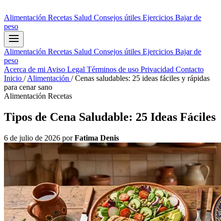
Alimentación
Recetas
Salud
Consejos útiles
Ejercicios
Bajar de
peso
Alimentación
Recetas
Salud
Consejos útiles
Ejercicios
Bajar de
peso
Acerca de mi
Aviso Legal
Términos de uso
Privacidad
Contacto
Inicio
/
Alimentación
/
Cenas saludables: 25 ideas fáciles y rápidas
para cenar sano
Alimentación
Recetas
Tipos de Cena Saludable: 25 Ideas Fáciles
6 de julio de 2026
por
Fatima Denis