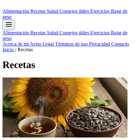
Alimentación
Recetas
Salud
Consejos útiles
Ejercicios
Bajar de
peso
Alimentación
Recetas
Salud
Consejos útiles
Ejercicios
Bajar de
peso
Acerca de mi
Aviso Legal
Términos de uso
Privacidad
Contacto
Inicio
/
Recetas
Recetas