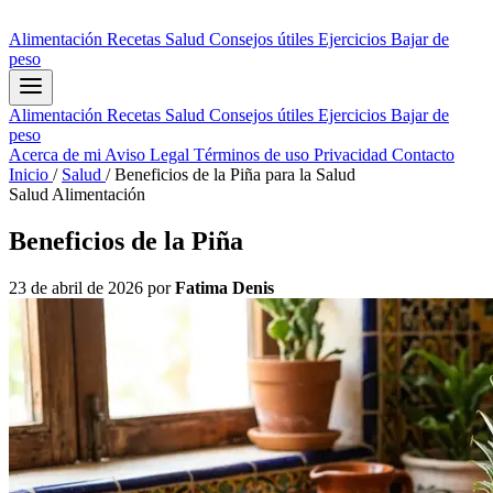
Alimentación
Recetas
Salud
Consejos útiles
Ejercicios
Bajar de
peso
Alimentación
Recetas
Salud
Consejos útiles
Ejercicios
Bajar de
peso
Acerca de mi
Aviso Legal
Términos de uso
Privacidad
Contacto
Inicio
/
Salud
/
Beneficios de la Piña para la Salud
Salud
Alimentación
Beneficios de la Piña
23 de abril de 2026
por
Fatima Denis