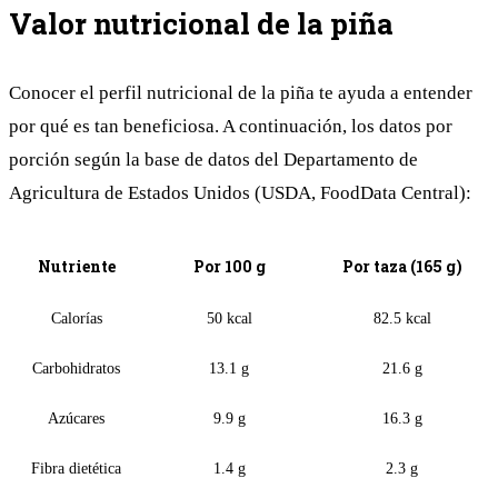
Valor nutricional de la piña
Conocer el perfil nutricional de la piña te ayuda a entender
por qué es tan beneficiosa. A continuación, los datos por
porción según la base de datos del Departamento de
Agricultura de Estados Unidos (USDA, FoodData Central):
Nutriente
Por 100 g
Por taza (165 g)
Calorías
50 kcal
82.5 kcal
Carbohidratos
13.1 g
21.6 g
Azúcares
9.9 g
16.3 g
Fibra dietética
1.4 g
2.3 g