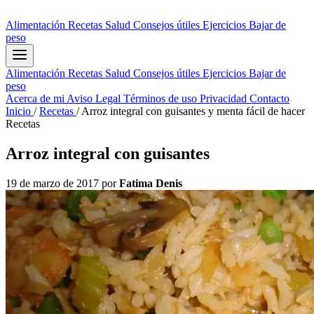
Alimentación
Recetas
Salud
Consejos útiles
Ejercicios
Bajar de
peso
Alimentación
Recetas
Salud
Consejos útiles
Ejercicios
Bajar de
peso
Acerca de mi
Aviso Legal
Términos de uso
Privacidad
Contacto
Inicio
/
Recetas
/
Arroz integral con guisantes y menta fácil de hacer
Recetas
Arroz integral con guisantes
19 de marzo de 2017
por
Fatima Denis