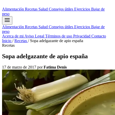
Alimentación
Recetas
Salud
Consejos útiles
Ejercicios
Bajar de
peso
Alimentación
Recetas
Salud
Consejos útiles
Ejercicios
Bajar de
peso
Acerca de mi
Aviso Legal
Términos de uso
Privacidad
Contacto
Inicio
/
Recetas
/
Sopa adelgazante de apio españa
Recetas
Sopa adelgazante de apio españa
17 de marzo de 2017
por
Fatima Denis