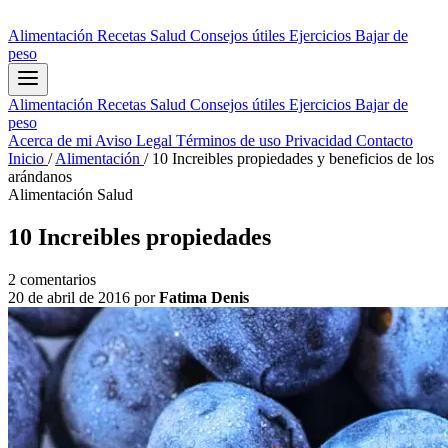
Alimentación
Recetas
Salud
Consejos útiles
Ejercicios
Bajar de
peso
Alimentación
Recetas
Salud
Consejos útiles
Ejercicios
Bajar de
peso
Acerca de mi
Aviso Legal
Términos de uso
Privacidad
Contacto
Inicio
/
Alimentación
/
10 Increibles propiedades y beneficios de los
arándanos
Alimentación
Salud
10 Increibles propiedades
2 comentarios
20 de abril de 2016
por
Fatima Denis