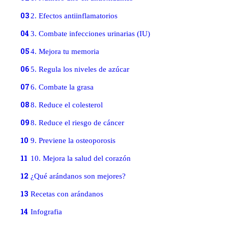
03
2. Efectos antiinflamatorios
04
3. Combate infecciones urinarias (IU)
05
4. Mejora tu memoria
06
5. Regula los niveles de azúcar
07
6. Combate la grasa
08
8. Reduce el colesterol
09
8. Reduce el riesgo de cáncer
10
9. Previene la osteoporosis
11
10. Mejora la salud del corazón
12
¿Qué arándanos son mejores?
13
Recetas con arándanos
14
Infografia