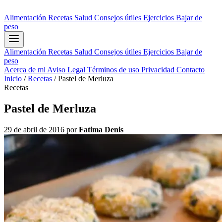
Alimentación
Recetas
Salud
Consejos útiles
Ejercicios
Bajar de
peso
Alimentación
Recetas
Salud
Consejos útiles
Ejercicios
Bajar de
peso
Acerca de mi
Aviso Legal
Términos de uso
Privacidad
Contacto
Inicio
/
Recetas
/
Pastel de Merluza
Recetas
Pastel de Merluza
29 de abril de 2016
por
Fatima Denis