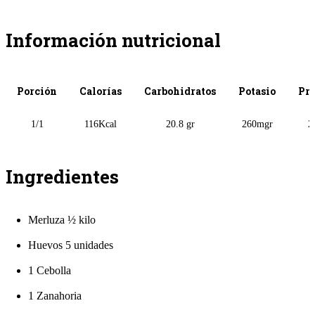
Información nutricional
Porción
Calorías
Carbohidratos
Potasio
Pro
1/1
116Kcal
20.8 gr
260mgr
2
Ingredientes
Merluza ½ kilo
Huevos 5 unidades
1 Cebolla
1 Zanahoria