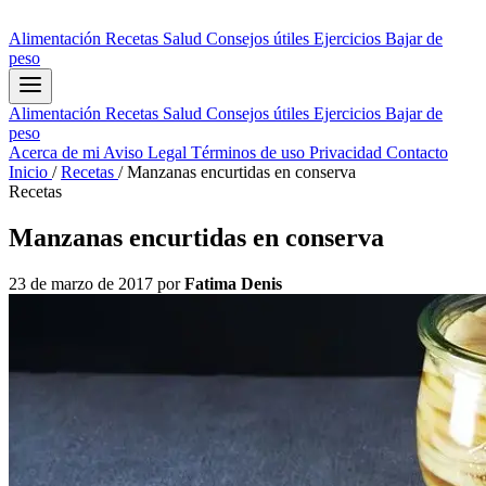
Alimentación
Recetas
Salud
Consejos útiles
Ejercicios
Bajar de
peso
Alimentación
Recetas
Salud
Consejos útiles
Ejercicios
Bajar de
peso
Acerca de mi
Aviso Legal
Términos de uso
Privacidad
Contacto
Inicio
/
Recetas
/
Manzanas encurtidas en conserva
Recetas
Manzanas encurtidas en conserva
23 de marzo de 2017
por
Fatima Denis