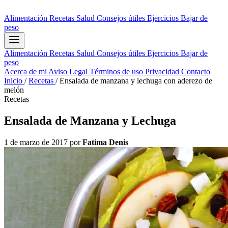
Alimentación
Recetas
Salud
Consejos útiles
Ejercicios
Bajar de
peso
Alimentación
Recetas
Salud
Consejos útiles
Ejercicios
Bajar de
peso
Acerca de mi
Aviso Legal
Términos de uso
Privacidad
Contacto
Inicio
/
Recetas
/
Ensalada de manzana y lechuga con aderezo de
melón
Recetas
Ensalada de Manzana y Lechuga
1 de marzo de 2017
por
Fatima Denis