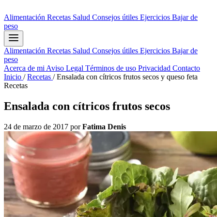
Alimentación
Recetas
Salud
Consejos útiles
Ejercicios
Bajar de
peso
Alimentación
Recetas
Salud
Consejos útiles
Ejercicios
Bajar de
peso
Acerca de mi
Aviso Legal
Términos de uso
Privacidad
Contacto
Inicio
/
Recetas
/
Ensalada con cítricos frutos secos y queso feta
Recetas
Ensalada con cítricos frutos secos
24 de marzo de 2017
por
Fatima Denis