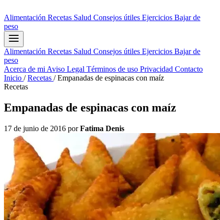
Alimentación
Recetas
Salud
Consejos útiles
Ejercicios
Bajar de
peso
Alimentación
Recetas
Salud
Consejos útiles
Ejercicios
Bajar de
peso
Acerca de mi
Aviso Legal
Términos de uso
Privacidad
Contacto
Inicio
/
Recetas
/
Empanadas de espinacas con maíz
Recetas
Empanadas de espinacas con maíz
17 de junio de 2016
por
Fatima Denis