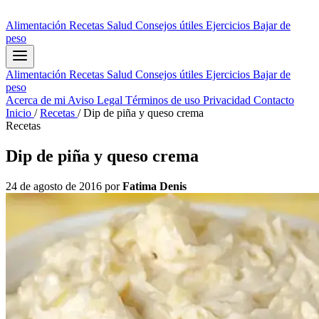
Alimentación
Recetas
Salud
Consejos útiles
Ejercicios
Bajar de
peso
Alimentación
Recetas
Salud
Consejos útiles
Ejercicios
Bajar de
peso
Acerca de mi
Aviso Legal
Términos de uso
Privacidad
Contacto
Inicio
/
Recetas
/
Dip de piña y queso crema
Recetas
Dip de piña y queso crema
24 de agosto de 2016
por
Fatima Denis