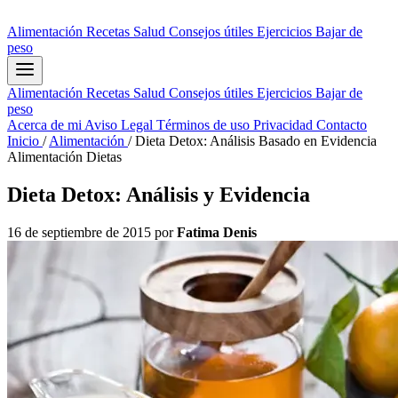
Alimentación
Recetas
Salud
Consejos útiles
Ejercicios
Bajar de
peso
Alimentación
Recetas
Salud
Consejos útiles
Ejercicios
Bajar de
peso
Acerca de mi
Aviso Legal
Términos de uso
Privacidad
Contacto
Inicio
/
Alimentación
/
Dieta Detox: Análisis Basado en Evidencia
Alimentación
Dietas
Dieta Detox: Análisis y Evidencia
16 de septiembre de 2015
por
Fatima Denis