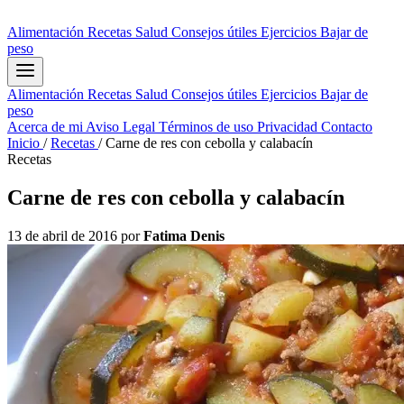
Alimentación
Recetas
Salud
Consejos útiles
Ejercicios
Bajar de
peso
Alimentación
Recetas
Salud
Consejos útiles
Ejercicios
Bajar de
peso
Acerca de mi
Aviso Legal
Términos de uso
Privacidad
Contacto
Inicio
/
Recetas
/
Carne de res con cebolla y calabacín
Recetas
Carne de res con cebolla y calabacín
13 de abril de 2016
por
Fatima Denis