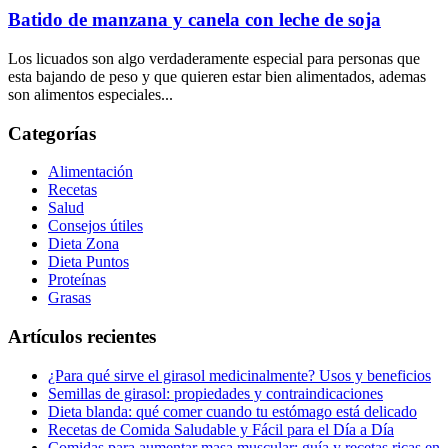
Batido de manzana y canela con leche de soja
Los licuados son algo verdaderamente especial para personas que
esta bajando de peso y que quieren estar bien alimentados, ademas
son alimentos especiales...
Categorías
Alimentación
Recetas
Salud
Consejos útiles
Dieta Zona
Dieta Puntos
Proteínas
Grasas
Artículos recientes
¿Para qué sirve el girasol medicinalmente? Usos y beneficios
Semillas de girasol: propiedades y contraindicaciones
Dieta blanda: qué comer cuando tu estómago está delicado
Recetas de Comida Saludable y Fácil para el Día a Día
Comidas para aumentar masa muscular: guía y recetas ricas en