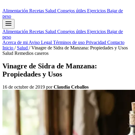
Alimentación
Recetas
Salud
Consejos útiles
Ejercicios
Bajar de
peso
Alimentación
Recetas
Salud
Consejos útiles
Ejercicios
Bajar de
peso
Acerca de mi
Aviso Legal
Términos de uso
Privacidad
Contacto
Inicio
/
Salud
/
Vinagre de Sidra de Manzana: Propiedades y Usos
Salud
Remedios caseros
Vinagre de Sidra de Manzana:
Propiedades y Usos
16 de octubre de 2019
por
Claudia Ceballos