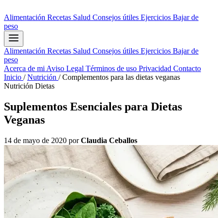
Alimentación
Recetas
Salud
Consejos útiles
Ejercicios
Bajar de
peso
Alimentación
Recetas
Salud
Consejos útiles
Ejercicios
Bajar de
peso
Acerca de mi
Aviso Legal
Términos de uso
Privacidad
Contacto
Inicio
/
Nutrición
/
Complementos para las dietas veganas
Nutrición
Dietas
Suplementos Esenciales para Dietas
Veganas
14 de mayo de 2020
por
Claudia Ceballos