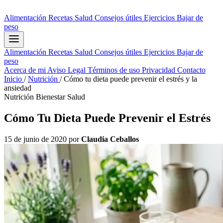
Alimentación
Recetas
Salud
Consejos útiles
Ejercicios
Bajar de
peso
Alimentación
Recetas
Salud
Consejos útiles
Ejercicios
Bajar de
peso
Acerca de mi
Aviso Legal
Términos de uso
Privacidad
Contacto
Inicio
/
Nutrición
/
Cómo tu dieta puede prevenir el estrés y la
ansiedad
Nutrición
Bienestar
Salud
Cómo Tu Dieta Puede Prevenir el Estrés
15 de junio de 2020
por
Claudia Ceballos