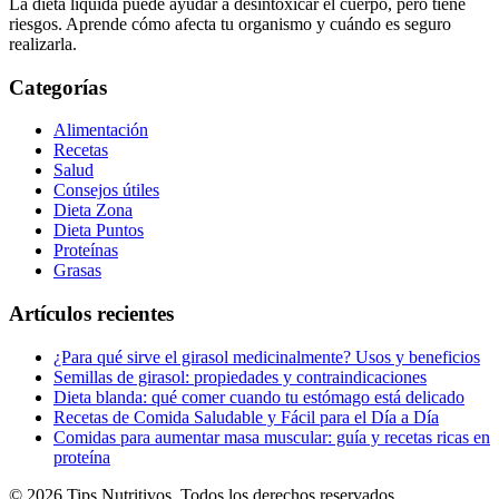
La dieta líquida puede ayudar a desintoxicar el cuerpo, pero tiene
riesgos. Aprende cómo afecta tu organismo y cuándo es seguro
realizarla.
Categorías
Alimentación
Recetas
Salud
Consejos útiles
Dieta Zona
Dieta Puntos
Proteínas
Grasas
Artículos recientes
¿Para qué sirve el girasol medicinalmente? Usos y beneficios
Semillas de girasol: propiedades y contraindicaciones
Dieta blanda: qué comer cuando tu estómago está delicado
Recetas de Comida Saludable y Fácil para el Día a Día
Comidas para aumentar masa muscular: guía y recetas ricas en
proteína
© 2026 Tips Nutritivos. Todos los derechos reservados.