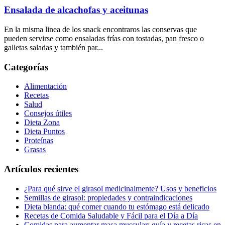
Ensalada de alcachofas y aceitunas
En la misma linea de los snack encontraros las conservas que
pueden servirse como ensaladas frías con tostadas, pan fresco o
galletas saladas y también par...
Categorías
Alimentación
Recetas
Salud
Consejos útiles
Dieta Zona
Dieta Puntos
Proteínas
Grasas
Artículos recientes
¿Para qué sirve el girasol medicinalmente? Usos y beneficios
Semillas de girasol: propiedades y contraindicaciones
Dieta blanda: qué comer cuando tu estómago está delicado
Recetas de Comida Saludable y Fácil para el Día a Día
Comidas para aumentar masa muscular: guía y recetas ricas en