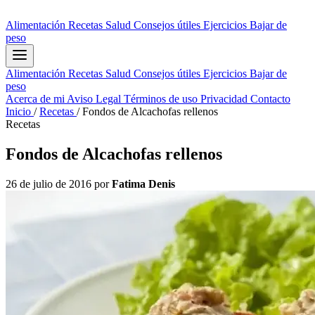
Alimentación
Recetas
Salud
Consejos útiles
Ejercicios
Bajar de
peso
Alimentación
Recetas
Salud
Consejos útiles
Ejercicios
Bajar de
peso
Acerca de mi
Aviso Legal
Términos de uso
Privacidad
Contacto
Inicio
/
Recetas
/
Fondos de Alcachofas rellenos
Recetas
Fondos de Alcachofas rellenos
26 de julio de 2016
por
Fatima Denis