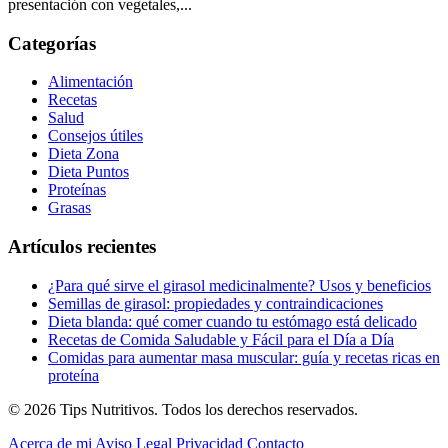
presentación con vegetales,...
Categorías
Alimentación
Recetas
Salud
Consejos útiles
Dieta Zona
Dieta Puntos
Proteínas
Grasas
Artículos recientes
¿Para qué sirve el girasol medicinalmente? Usos y beneficios
Semillas de girasol: propiedades y contraindicaciones
Dieta blanda: qué comer cuando tu estómago está delicado
Recetas de Comida Saludable y Fácil para el Día a Día
Comidas para aumentar masa muscular: guía y recetas ricas en
proteína
© 2026 Tips Nutritivos. Todos los derechos reservados.
Acerca de mi
Aviso Legal
Privacidad
Contacto