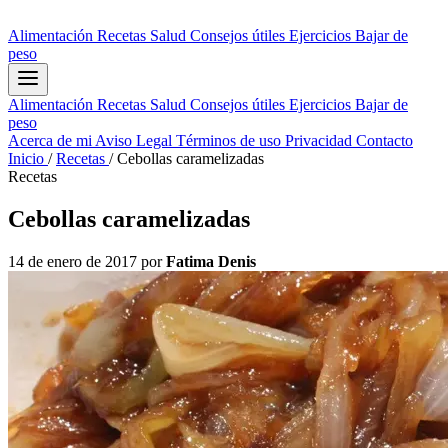
Alimentación
Recetas
Salud
Consejos útiles
Ejercicios
Bajar de
peso
Alimentación
Recetas
Salud
Consejos útiles
Ejercicios
Bajar de
peso
Acerca de mi
Aviso Legal
Términos de uso
Privacidad
Contacto
Inicio
/
Recetas
/
Cebollas caramelizadas
Recetas
Cebollas caramelizadas
14 de enero de 2017
por
Fatima Denis