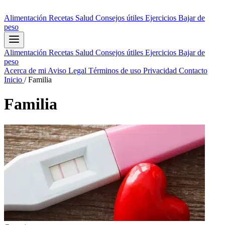
Alimentación
Recetas
Salud
Consejos útiles
Ejercicios
Bajar de
peso
Alimentación
Recetas
Salud
Consejos útiles
Ejercicios
Bajar de
peso
Acerca de mi
Aviso Legal
Términos de uso
Privacidad
Contacto
Inicio
/
Familia
Familia