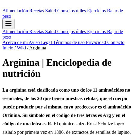
Alimentación
Recetas
Salud
Consejos útiles
Ejercicios
Bajar de
peso
Alimentación
Recetas
Salud
Consejos útiles
Ejercicios
Bajar de
peso
Acerca de mi
Aviso Legal
Términos de uso
Privacidad
Contacto
Inicio
/
Wiki
/
Arginina
Arginina | Enciclopedia de
nutrición
La arginina está clasificada como uno de los 11 aminoácidos no
esenciales, de los 20 que tienen nuestras células, que el cuerpo
puede producir por sí mismo, cuyo predecesor es el aminoácido
Ortinina. Su símbolo en el código de tres letras es Arg y en el
código de una letra es R.
El químico suizo Ernst Schulze logró
aislarlo por primera vez en 1886, de extractos de semillas de lupino.